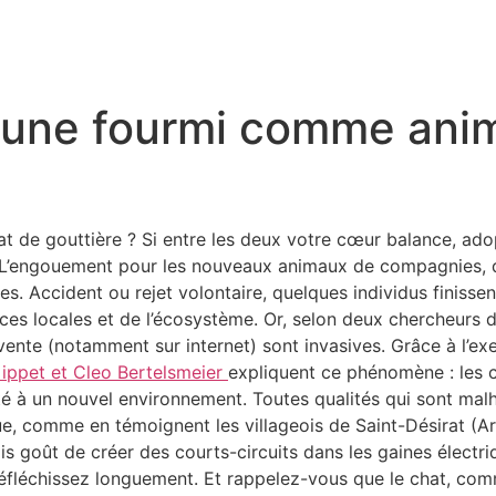
r une fourmi comme ani
t de gouttière ? Si entre les deux votre cœur balance, adopt
. L’engouement pour les nouveaux animaux de compagnies, d
 Accident ou rejet volontaire, quelques individus finissent 
ces locales et de l’écosystème. Or, selon deux chercheurs de
vente (notamment sur internet) sont invasives. Grâce à l’e
ippet et Cleo Bertelsmeier
expliquent ce phénomène : les 
ulté à un nouvel environnement. Toutes qualités qui sont m
que, comme en témoignent les villageois de Saint-Désirat (A
s goût de créer des courts-circuits dans les gaines électri
fléchissez longuement. Et rappelez-vous que le chat, comm