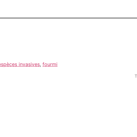
espèces invasives
,
fourmi
T