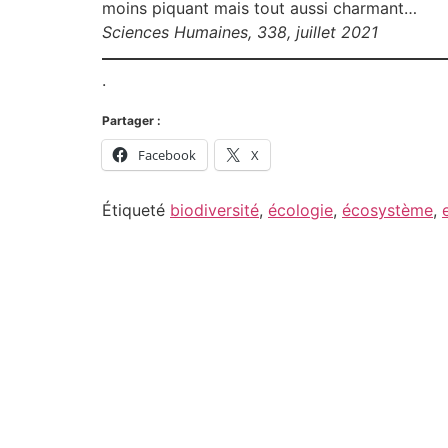
moins piquant mais tout aussi charmant…
Sciences Humaines, 338, juillet 2021
.
Partager :
Facebook
X
Étiqueté
biodiversité
,
écologie
,
écosystème
,