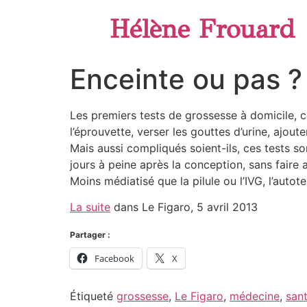
Hélène Frouard
Enceinte ou pas ?
Les premiers tests de grossesse à domicile, c
l’éprouvette, verser les gouttes d’urine, ajou
Mais aussi compliqués soient-ils, ces tests so
jours à peine après la conception, sans faire 
Moins médiatisé que la pilule ou l’IVG, l’auto
La suite
dans Le Figaro, 5 avril 2013
Partager :
Facebook
X
Étiqueté
grossesse
,
Le Figaro
,
médecine
,
san