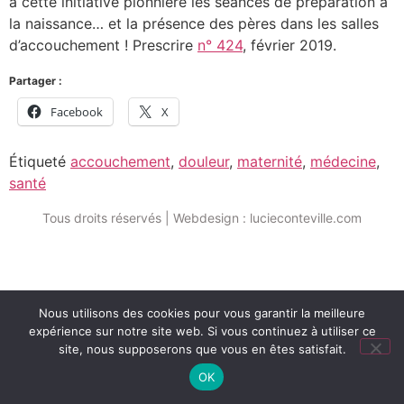
à cette initiative pionnière les séances de préparation à
la naissance… et la présence des pères dans les salles
d’accouchement ! Prescrire
n° 424
, février 2019.
Partager :
Facebook
X
Étiqueté
accouchement
,
douleur
,
maternité
,
médecine
,
santé
Tous droits réservés | Webdesign : lucieconteville.com
Nous utilisons des cookies pour vous garantir la meilleure
expérience sur notre site web. Si vous continuez à utiliser ce
site, nous supposerons que vous en êtes satisfait.
OK