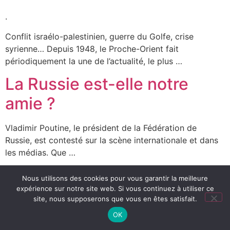
.
Conflit israélo-palestinien, guerre du Golfe, crise
syrienne… Depuis 1948, le Proche-Orient fait
périodiquement la une de l’actualité, le plus …
La Russie est-elle notre
amie ?
Vladimir Poutine, le président de la Fédération de
Russie, est contesté sur la scène internationale et dans
les médias. Que …
Nous utilisons des cookies pour vous garantir la meilleure
Tous droits réservés | Webdesign : lucieconteville.com
expérience sur notre site web. Si vous continuez à utiliser ce
site, nous supposerons que vous en êtes satisfait.
OK