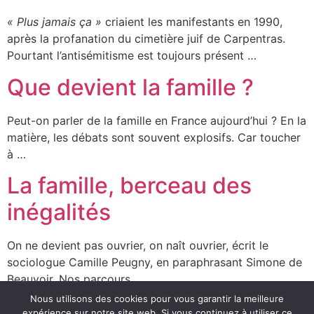
« Plus jamais ça »
criaient les manifestants en 1990,
après la profanation du cimetière juif de Carpentras.
Pourtant l’antisémitisme est toujours présent …
Que devient la famille ?
Peut-on parler de la famille en France aujourd’hui ? En la
matière, les débats sont souvent explosifs. Car toucher
à …
La famille, berceau des
inégalités
On ne devient pas ouvrier, on naît ouvrier, écrit le
sociologue Camille Peugny, en paraphrasant Simone de
Beauvoir. Nos parcours …
Nous utilisons des cookies pour vous garantir la meilleure
Prochain
→
expérience sur notre site web. Si vous continuez à utiliser ce