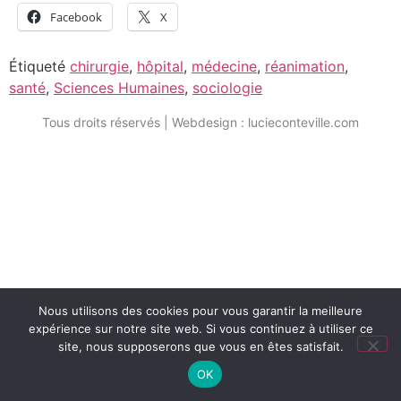
Facebook
X
Étiqueté
chirurgie
,
hôpital
,
médecine
,
réanimation
,
santé
,
Sciences Humaines
,
sociologie
Tous droits réservés | Webdesign : lucieconteville.com
Nous utilisons des cookies pour vous garantir la meilleure
expérience sur notre site web. Si vous continuez à utiliser ce
site, nous supposerons que vous en êtes satisfait.
OK